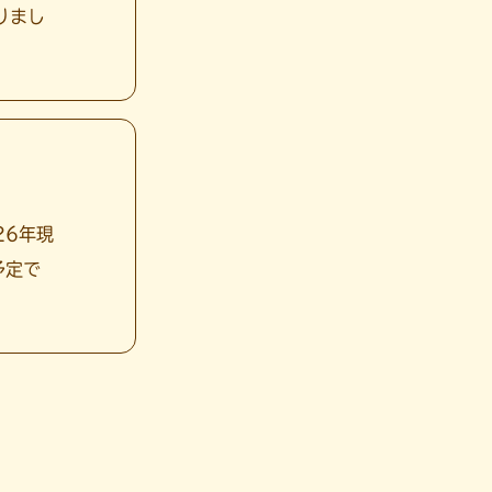
りまし
26年現
予定で