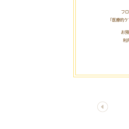
フロ
「医療的ケ
お預
利