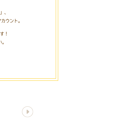
」、
アカウント。
す！
い。