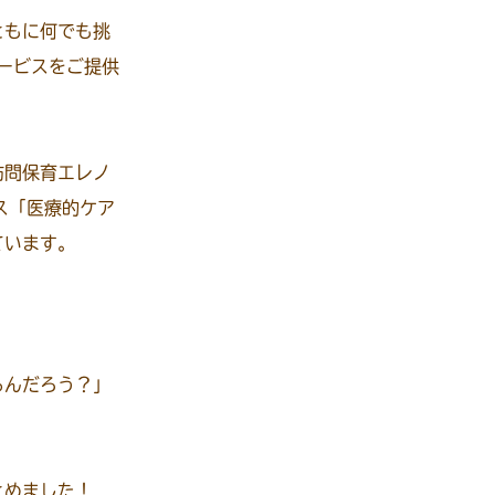
ともに何でも挑
ービスをご提供
訪問保育エレノ
ス「医療的ケア
ています。
るんだろう？」
とめました！