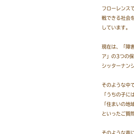
フローレンス
戦できる社会
しています。
現在は、「障
ア」の3つの
シッターナン
そのような中
「うちの子に
「住まいの地
といったご質
そのような声